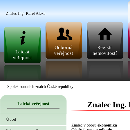
Znalec Ing. Karel Alexa
Odborná
Registr
Laická
veřejnost
nemovitostí
veřejnost
Spolek soudních znalců České republiky
Znalec Ing. 
Laická veřejnost
Úvod
Znalec v oboru
ekonomika
Odvětví:
cena a odhady