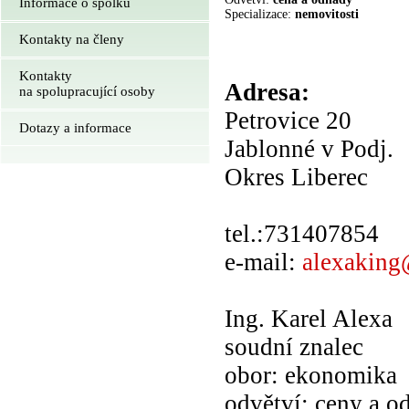
Informace o spolku
Specializace:
nemovitosti
Kontakty na členy
Kontakty
Adresa:
na spolupracující osoby
Petrovice 20
Dotazy a informace
Jablonné v Podj.
Okres Liberec
tel.:731407854
e-mail:
alexaking
Ing. Karel Alexa
soudní znalec
obor: ekonomika
odvětví: ceny a o