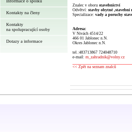
Informace o spolku
Znalec v oboru
stavebnictví
Odvětví:
stavby obytné ,stavební 
Kontakty na členy
Specializace:
vady a poruchy stav
Kontakty
Adresa:
na spolupracující osoby
V Nivách 4514/22
466 01 Jablonec n.N.
Dotazy a informace
Okres Jablonec n.N.
tel.:483713867 724048710
e-mail:
m_zahradnik@volny.cz
<< Zpět na seznam znalců