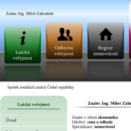
Znalec Ing. Miloš Zahradník
Odborná
Registr
Laická
veřejnost
nemovitostí
veřejnost
Spolek soudních znalců České republiky
Znalec Ing. Miloš Zah
Laická veřejnost
Znalec v oboru
ekonomika
Úvod
Odvětví:
cena a odhady
Specializace:
nemovitosti