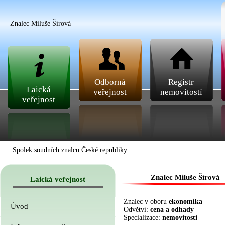
Znalec Miluše Šírová
Odborná
Registr
Laická
veřejnost
nemovitostí
veřejnost
Spolek soudních znalců České republiky
Znalec Miluše Šírová
Laická veřejnost
Znalec v oboru
ekonomika
Úvod
Odvětví:
cena a odhady
Specializace:
nemovitosti